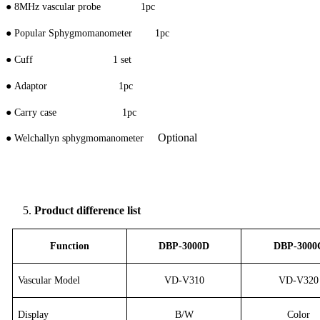
●
8MHz vascular probe 1pc
●
Popular
Sphygmomanometer
1pc
●
Cuff 1 set
●
Adaptor 1pc
●
Carry case 1pc
Optional
●
W
elchallyn
s
phygmomanometer
Product difference list
Function
DBP-3000D
DBP-3000
Vascular Model
VD-V310
VD-V320
Display
B/W
Color