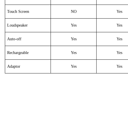
Touch Screen
NO
Yes
Loudspeaker
Yes
Yes
Auto-off
Yes
Yes
Rechargeable
Yes
Yes
Adaptor
Yes
Yes