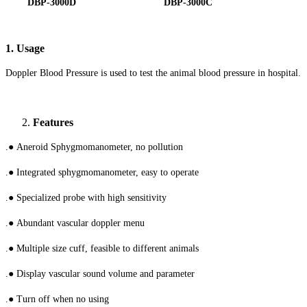
DBP-3000D DBP-3000C
1.
Usage
Doppler Blood Pressure is used to test the animal blood pressure in hospital.
Features
.
●
Aneroid
Sphygmomanometer
, no pollution
.
●
Integrated
s
phygmomanometer
, easy to operate
.
●
Specialized probe with high sensitivity
.
●
A
bundant
vascular doppler menu
.
●
Multiple size cuff, feasible to different animals
.
●
Display vascular sound volume and parameter
.
●
Turn off when no using