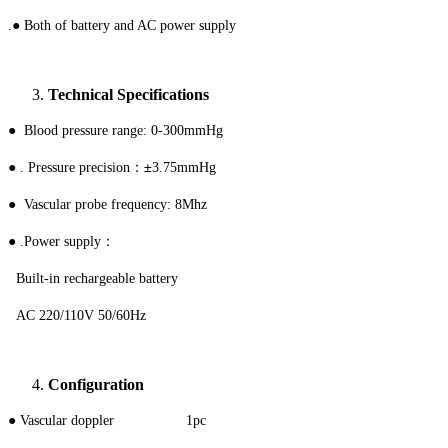
.
●
Both of battery and AC power supply
Technical Specifications
●
Blood pressure range: 0-300mmHg
：±
●
. Pressure precision
3.75mmHg
●
Vascular probe frequency: 8Mhz
：
●
.Power supply
Built-in rechargeable battery
AC 220/110V 50/60Hz
Configuration
●
Vascular doppler 1pc